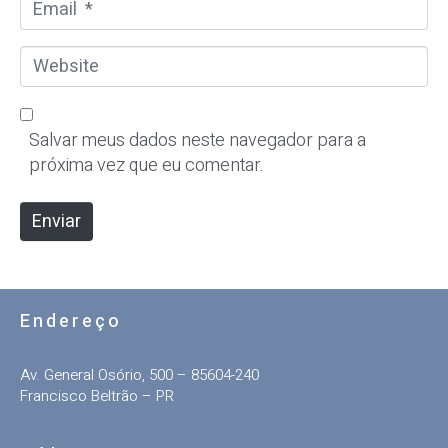
E
e
m
*
a
W
i
e
l
b
*
s
Salvar meus dados neste navegador para a
i
próxima vez que eu comentar.
t
e
Enviar
Endereço
Av. General Osório, 500 – 85604-240
Francisco Beltrão – PR