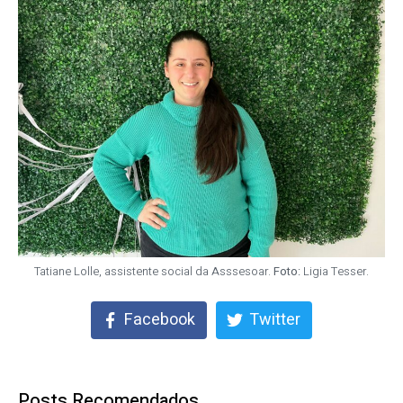
Tatiane Lolle, assistente social da Asssesoar.
Foto:
Ligia Tesser.
Facebook
Twitter
Posts Recomendados