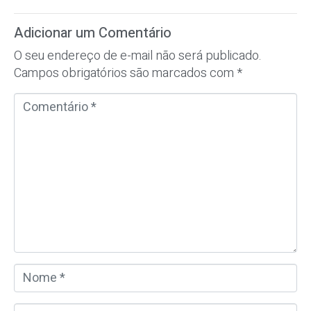
Adicionar um Comentário
O seu endereço de e-mail não será publicado.
Campos obrigatórios são marcados com
*
C
o
m
e
n
t
á
r
i
o
N
*
o
m