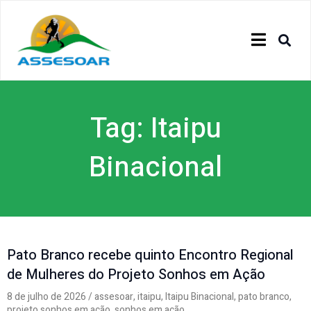
Tag: Itaipu
Binacional
Pato Branco recebe quinto Encontro Regional
de Mulheres do Projeto Sonhos em Ação
8 de julho de 2026
/
assesoar
,
itaipu
,
Itaipu Binacional
,
pato branco
,
projeto sonhos em ação
,
sonhos em ação