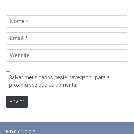
i
o
N
*
o
m
E
e
m
*
a
W
i
e
l
b
*
s
Salvar meus dados neste navegador para a
i
próxima vez que eu comentar.
t
e
Enviar
Endereço