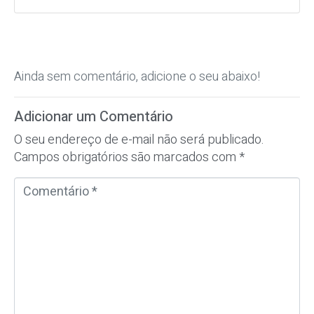
Ainda sem comentário, adicione o seu abaixo!
Adicionar um Comentário
O seu endereço de e-mail não será publicado.
Campos obrigatórios são marcados com
*
C
o
m
e
n
t
á
r