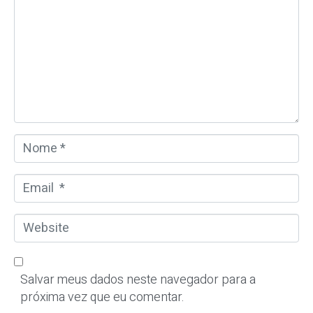
m
e
n
t
á
r
i
o
N
*
o
m
E
e
m
*
a
W
i
e
l
b
*
s
Salvar meus dados neste navegador para a
i
próxima vez que eu comentar.
t