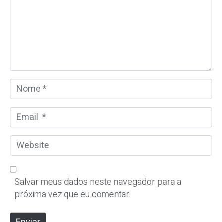
n
t
á
r
i
o
N
*
o
m
E
e
m
*
a
W
i
e
l
b
*
s
Salvar meus dados neste navegador para a
i
próxima vez que eu comentar.
t
e