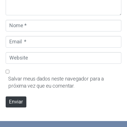
r
i
o
N
*
o
m
E
e
m
*
a
W
i
e
l
b
*
s
Salvar meus dados neste navegador para a
i
próxima vez que eu comentar.
t
e
Enviar