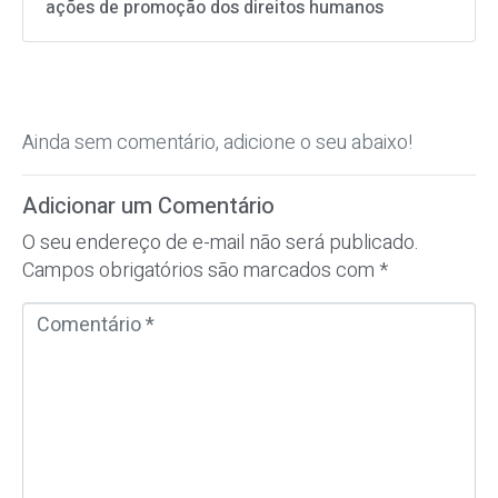
ações de promoção dos direitos humanos
Ainda sem comentário, adicione o seu abaixo!
Adicionar um Comentário
O seu endereço de e-mail não será publicado.
Campos obrigatórios são marcados com
*
C
o
m
e
n
t
á