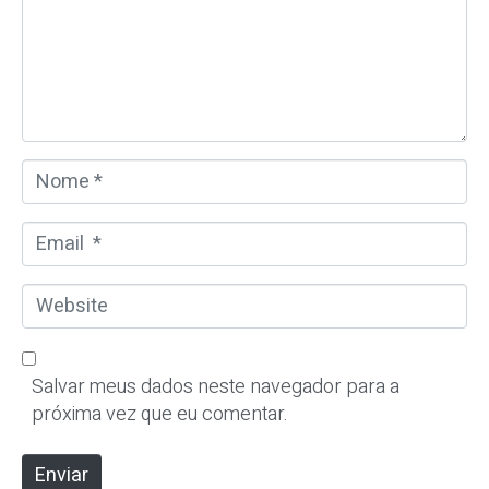
n
t
á
r
i
o
N
*
o
m
E
e
m
*
a
W
i
e
l
b
*
s
Salvar meus dados neste navegador para a
i
próxima vez que eu comentar.
t
e
Enviar