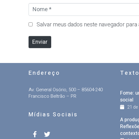
o
N
*
o
m
Salvar meus dados neste navegador para 
e
*
Enviar
Endereço
Text
Av. General Osório, 500 – 85604-240
Fome: u
Francisco Beltrão – PR
social
21 de
Mídias Sociais
A produ
Reflexõe
context