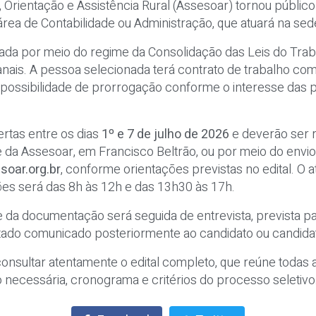
 Orientação e Assistência Rural (Assesoar) tornou público 
área de Contabilidade ou Administração, que atuará na sed
zada por meio do regime da Consolidação das Leis do Trab
nais. A pessoa selecionada terá contrato de trabalho com
ossibilidade de prorrogação conforme o interesse das p
ertas entre os dias
1º e 7 de julho de 2026
e deverão ser r
 da Assesoar, em Francisco Beltrão, ou por meio do env
oar.org.br
, conforme orientações previstas no edital. O
es será das 8h às 12h e das 13h30 às 17h.
 e da documentação será seguida de entrevista, prevista p
ltado comunicado posteriormente ao candidato ou candidat
onsultar atentamente o edital completo, que reúne todas
 necessária, cronograma e critérios do processo seletivo