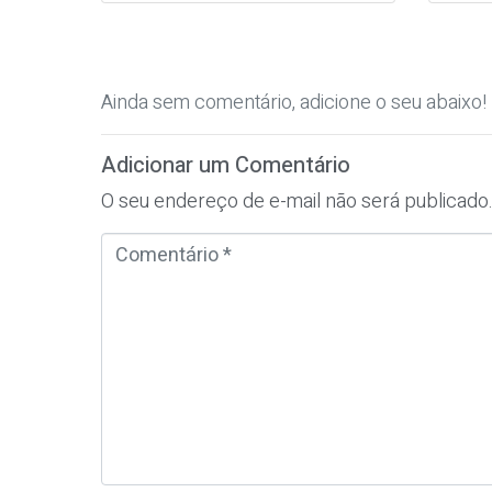
Ainda sem comentário, adicione o seu abaixo!
Adicionar um Comentário
O seu endereço de e-mail não será publicado
C
o
m
e
n
t
á
r
i