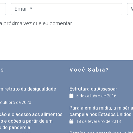
E
W
m
e
a
b
a próxima vez que eu comentar.
i
s
l
i
*
t
e
os
Você Sabia?
m retrato da desigualdade
Estrutura da Assesoar
5 de outubro de 2016
 outubro de 2020
Para além da mídia, a miséri
ção e o acesso aos alimentos:
campeia nos Estados Unidos
s e ações a partir de um
18 de fevereiro de 2013
o de pandemia