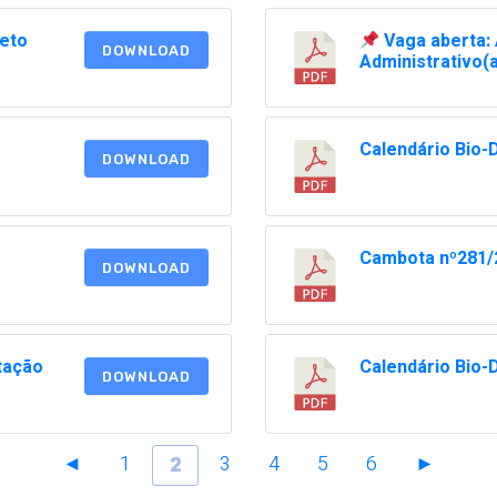
jeto
Vaga aberta: 
DOWNLOAD
Administrativo(
Calendário Bio-
DOWNLOAD
Cambota nº281/
DOWNLOAD
tação
Calendário Bio-
DOWNLOAD
◄
1
3
4
5
6
►
2