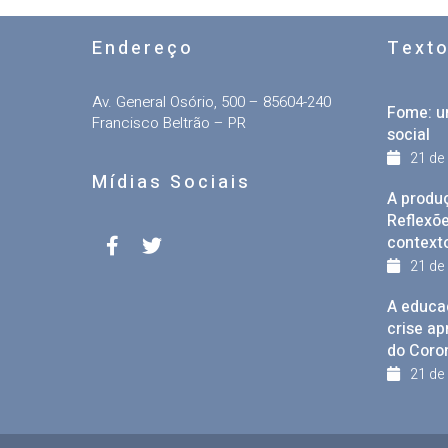
Endereço
Text
Av. General Osório, 500 – 85604-240
Fome: u
Francisco Beltrão – PR
social
21 de
Mídias Sociais
A produ
Reflexõe
context
21 de
A educa
crise a
do Coro
21 de