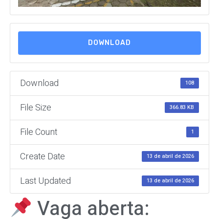
DOWNLOAD
Download
108
File Size
366.83 KB
File Count
1
Create Date
13 de abril de 2026
Last Updated
13 de abril de 2026
Vaga aberta: